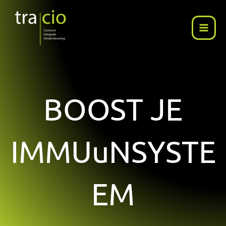
Ga
naar
de
inhoud
BOOST JE
IMMUuNSYSTE
EM