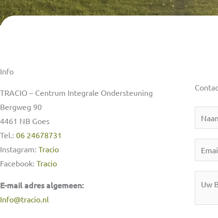
Info
Contac
TRACIO – Centrum Integrale Ondersteuning
Bergweg 90
N
4461 NB Goes
a
Tel.:
06 24678731
a
E
Instagram:
Tracio
m
m
Facebook:
Tracio
*
a
M
E-mail adres algemeen:
i
e
Info@tracio.nl
l
s
*