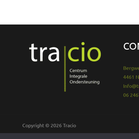
CO
Bergw
4461 N
Info@tr
06 24
Copyright © 2026 Tracio