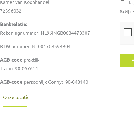
s
Kamer van Koophandel:
Ik
a
72396032
Bekijk 
g
Bankrelatie:
e
Rekeningnummer: NL96INGB0684478307
BTW nummer:
NL001708598B04
AGB-code
praktijk
Tracio: 90-067614
AGB-code
persoonlijk Conny:
90-043140
Onze locatie