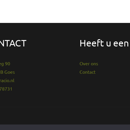
NTACT
Heeft u een
eg 90
Over ons
B Goes
Contact
acio.nl
678731