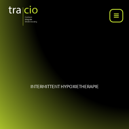
Ga
naar
de
inhoud
INTERMITTENT HYPOXIETHERAPIE